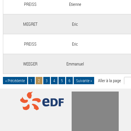
PREISS
Etienne
MEGRET
Eric
PREISS
Eric
WEEGER
Emmanuel
Aller à la page
« Précédente
1
2
3
4
5
6
Suivante »