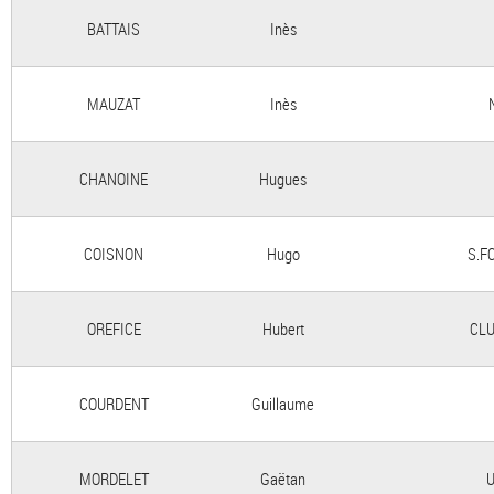
BATTAIS
Inès
MAUZAT
Inès
CHANOINE
Hugues
COISNON
Hugo
S.F
OREFICE
Hubert
CLU
COURDENT
Guillaume
MORDELET
Gaëtan
U