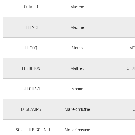
OLIVIER
Maxime
LEFEVRE
Maxime
LE COQ
Mathis
MO
LEBRETON
Mathieu
CLUB
BELGHAZI
Marine
DESCAMPS
Marie-christine
C
LESGUILLIER-COLINET
Marie Christine