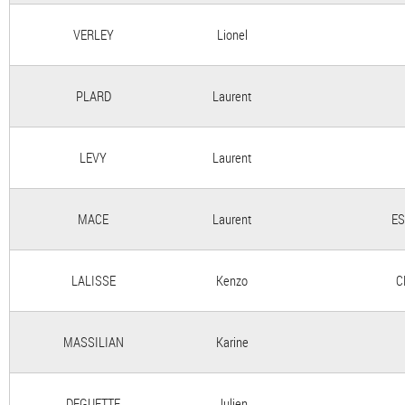
VERLEY
Lionel
PLARD
Laurent
LEVY
Laurent
MACE
Laurent
ES
LALISSE
Kenzo
C
MASSILIAN
Karine
DEGUETTE
Julien