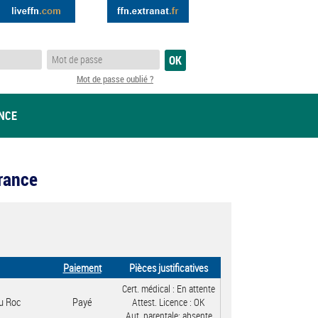
Mot de passe oublié ?
ANCE
France
Paiement
Pièces justificatives
Cert. médical :
En attente
u Roc
Payé
Attest. Licence :
OK
Aut. parentale:
absente