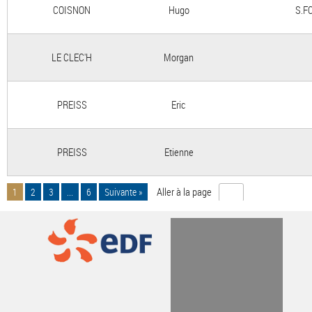
COISNON
Hugo
S.F
LE CLEC'H
Morgan
PREISS
Eric
PREISS
Etienne
Aller à la page
1
2
3
...
6
Suivante »