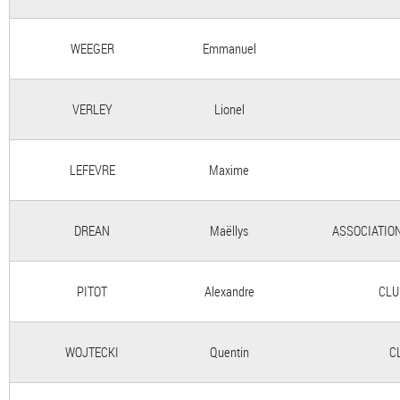
WEEGER
Emmanuel
VERLEY
Lionel
LEFEVRE
Maxime
DREAN
Maëllys
ASSOCIATIO
PITOT
Alexandre
CLU
WOJTECKI
Quentin
C