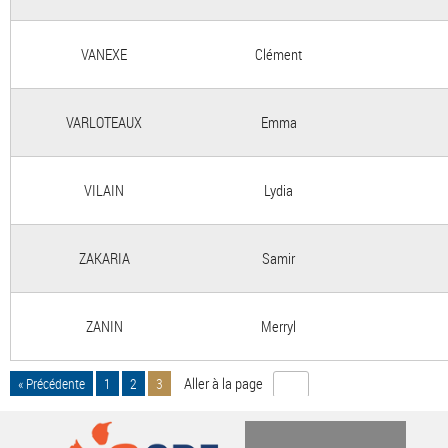
VANEXE
Clément
VARLOTEAUX
Emma
VILAIN
Lydia
ZAKARIA
Samir
ZANIN
Merryl
Aller à la page
« Précédente
1
2
3