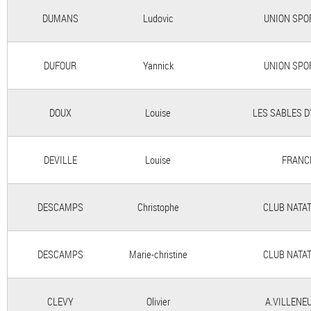
DUMANS
Ludovic
UNION SPO
DUFOUR
Yannick
UNION SPO
DOUX
Louise
LES SABLES D
DEVILLE
Louise
FRANC
DESCAMPS
Christophe
CLUB NATA
DESCAMPS
Marie-christine
CLUB NATA
CLEVY
Olivier
A.VILLENE