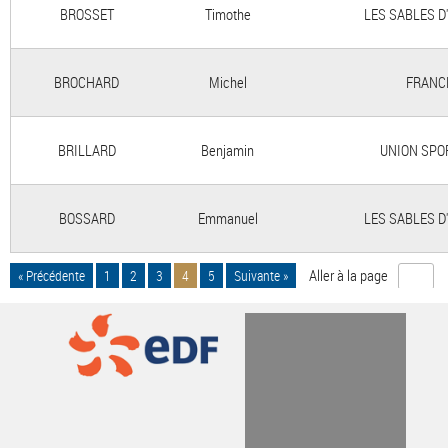
BROSSET
Timothe
LES SABLES D
BROCHARD
Michel
FRANC
BRILLARD
Benjamin
UNION SPO
BOSSARD
Emmanuel
LES SABLES D
Aller à la page
« Précédente
1
2
3
4
5
Suivante »