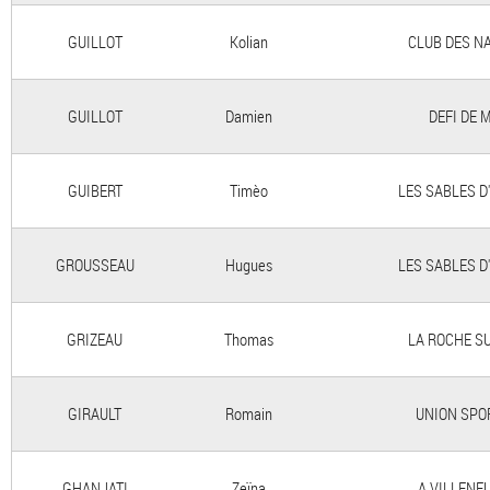
GUILLOT
Kolian
CLUB DES N
GUILLOT
Damien
DEFI DE 
GUIBERT
Timèo
LES SABLES D
GROUSSEAU
Hugues
LES SABLES D
GRIZEAU
Thomas
LA ROCHE S
GIRAULT
Romain
UNION SPO
GHANJATI
Zeïna
A.VILLENE