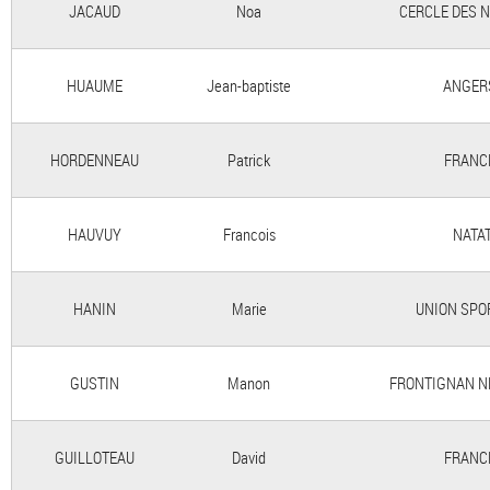
JACAUD
Noa
CERCLE DES 
HUAUME
Jean-baptiste
ANGER
HORDENNEAU
Patrick
FRANC
HAUVUY
Francois
NATA
HANIN
Marie
UNION SPO
GUSTIN
Manon
FRONTIGNAN N
GUILLOTEAU
David
FRANC