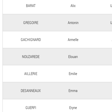
BARAT
Alix
U
GREGOIRE
Antonin
U
GACHIGNARD
Armelle
NOUZAREDE
Elouan
AILLERIE
Emilie
DESANNEAUX
Emma
GUERFI
Eryne