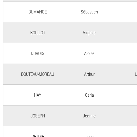
DUMANGE
Sébastien
BOILLOT
Virginie
DUBOIS
Aloïse
DOUTEAU-MOREAU
Arthur
U
HAY
Carla
JOSEPH
Jeanne
DEJOIE
Joris