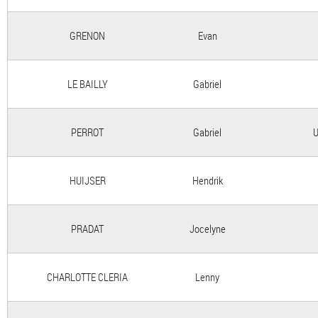
GRENON
Evan
LE BAILLY
Gabriel
PERROT
Gabriel
U
HUIJSER
Hendrik
PRADAT
Jocelyne
CHARLOTTE CLERIA
Lenny