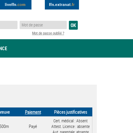
Mot de passe oublié ?
ANCE
preuve
Paiement
Pièces justificatives
Cert. médical :
Absent
500m
Payé
Attest. Licence :
absente
Aut. parentale:
absente