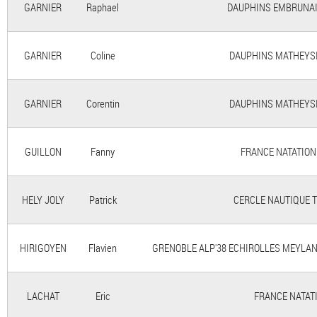
GARNIER
Raphael
DAUPHINS EMBRUNAIS -
GARNIER
Coline
DAUPHINS MATHEYSINS
GARNIER
Corentin
DAUPHINS MATHEYSINS
GUILLON
Fanny
FRANCE NATATION - 
HELY JOLY
Patrick
CERCLE NAUTIQUE TRI
HIRIGOYEN
Flavien
GRENOBLE ALP'38 ECHIROLLES MEYLAN G
LACHAT
Eric
FRANCE NATATIO