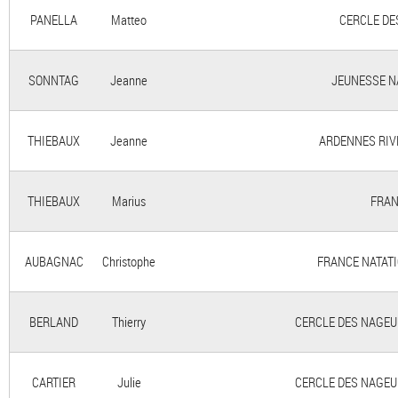
PANELLA
Matteo
CERCLE DE
SONNTAG
Jeanne
JEUNESSE N
THIEBAUX
Jeanne
ARDENNES RIV
THIEBAUX
Marius
FRAN
AUBAGNAC
Christophe
FRANCE NATATIO
BERLAND
Thierry
CERCLE DES NAGEURS
CARTIER
Julie
CERCLE DES NAGEURS