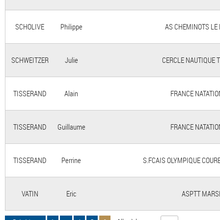
SCHOLIVE
Philippe
AS CHEMINOTS LE H
SCHWEITZER
Julie
CERCLE NAUTIQUE TRI
TISSERAND
Alain
FRANCE NATATION
TISSERAND
Guillaume
FRANCE NATATION
TISSERAND
Perrine
S.FCAIS OLYMPIQUE COURBE
VATIN
Eric
ASPTT MARSEI