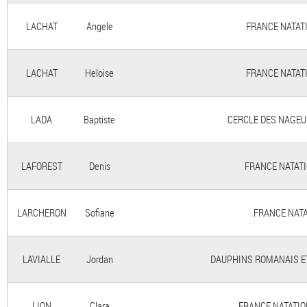
LACHAT
Angele
FRANCE NATATIO
LACHAT
Heloise
FRANCE NATATIO
LADA
Baptiste
CERCLE DES NAGEURS
LAFOREST
Denis
FRANCE NATATIO
LARCHERON
Sofiane
FRANCE NATAT
LAVIALLE
Jordan
DAUPHINS ROMANAIS ET P
LION
Clara
FRANCE NATATION