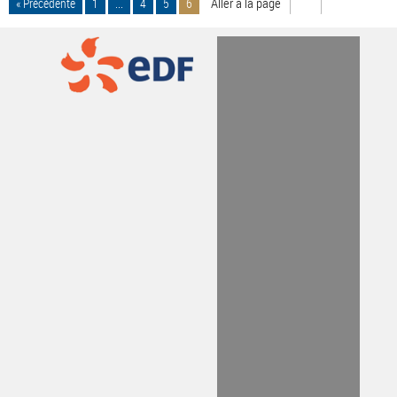
Aller à la page
« Précédente
1
...
4
5
6