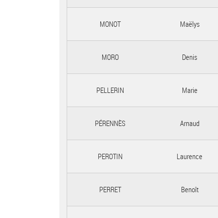
MONOT
Maëlys
MORO
Denis
PELLERIN
Marie
PÉRENNÈS
Arnaud
PEROTIN
Laurence
PERRET
Benoît