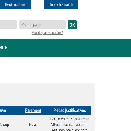
Mot de passe oublié ?
ANCE
euve
Paiement
Pièces justificatives
Cert. médical :
En attente
's cup
Payé
Attest. Licence :
absente
Aut. parentale:
absente