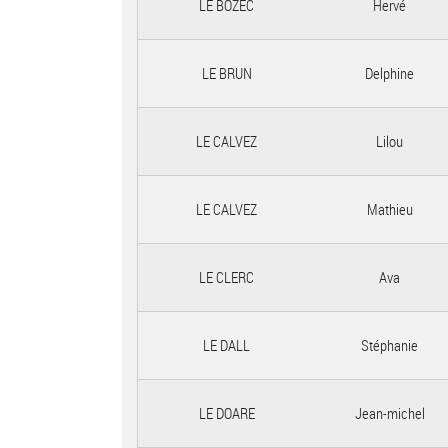
LE BOZEC
Hervé
LE BRUN
Delphine
LE CALVEZ
Lilou
LE CALVEZ
Mathieu
LE CLERC
Ava
LE DALL
Stéphanie
LE DOARE
Jean-michel