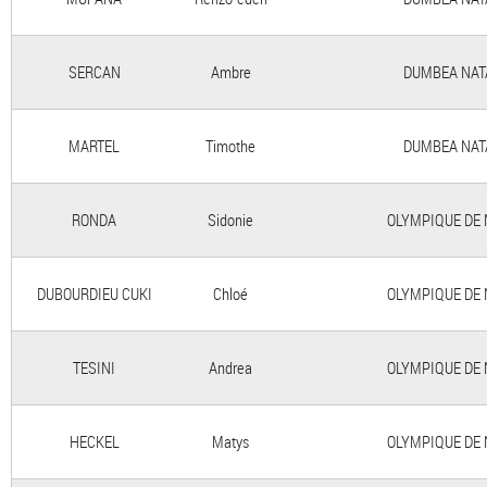
SERCAN
Ambre
DUMBEA NATAT
MARTEL
Timothe
DUMBEA NATAT
RONDA
Sidonie
OLYMPIQUE DE N
DUBOURDIEU CUKI
Chloé
OLYMPIQUE DE N
TESINI
Andrea
OLYMPIQUE DE N
HECKEL
Matys
OLYMPIQUE DE N