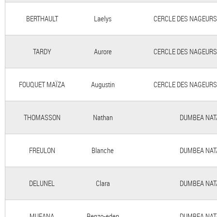
BERTHAULT
Laelys
CERCLE DES NAGEURS 
TARDY
Aurore
CERCLE DES NAGEURS 
FOUQUET MAÏZA
Augustin
CERCLE DES NAGEURS 
THOMASSON
Nathan
DUMBEA NATAT
FREULON
Blanche
DUMBEA NATAT
DELUNEL
Clara
DUMBEA NATAT
MUFANA
Renzo-eden
DUMBEA NATAT