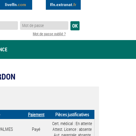
Mot de passe oublié ?
ANCE
ERDON
e
Paiement
Pièces justificatives
Cert. médical :
En attente
 PALMES
Payé
Attest. Licence :
absente
Aut. parentale:
absente