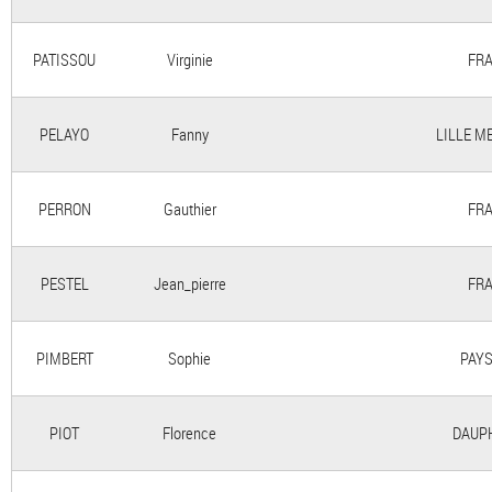
PATISSOU
Virginie
FRA
PELAYO
Fanny
LILLE M
PERRON
Gauthier
FRA
PESTEL
Jean_pierre
FRA
PIMBERT
Sophie
PAYS
PIOT
Florence
DAUP