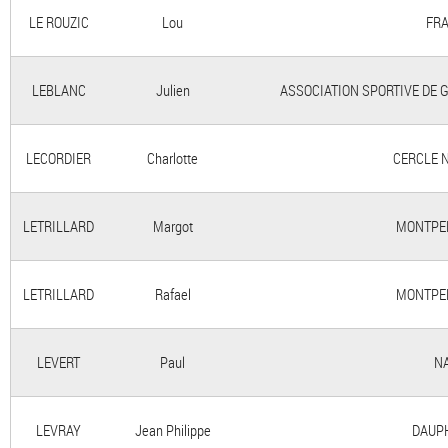
LE ROUZIC
Lou
FRA
LEBLANC
Julien
ASSOCIATION SPORTIVE DE 
LECORDIER
Charlotte
CERCLE 
LETRILLARD
Margot
MONTPEL
LETRILLARD
Rafael
MONTPEL
LEVERT
Paul
NA
LEVRAY
Jean Philippe
DAUP