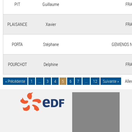
PIT
Guillaume
FRA
PLAISANCE
Xavier
FRA
PORTA
Stéphane
GEMENOS N
POURCHOT
Delphine
FRA
Alle
« Précédente
1
...
3
4
5
6
7
...
12
Suivante »