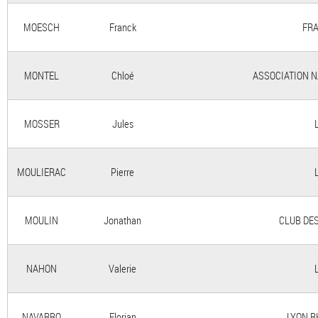
MOESCH
Franck
FRA
MONTEL
Chloé
ASSOCIATION N
MOSSER
Jules
MOULIERAC
Pierre
MOULIN
Jonathan
CLUB DE
NAHON
Valerie
NAVARRO
Florian
LYON R