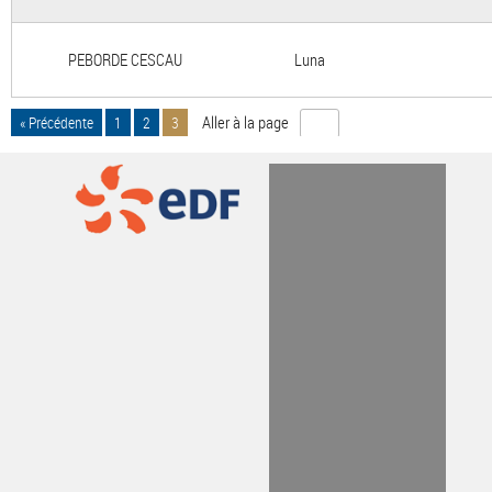
PEBORDE CESCAU
Luna
Aller à la page
« Précédente
1
2
3