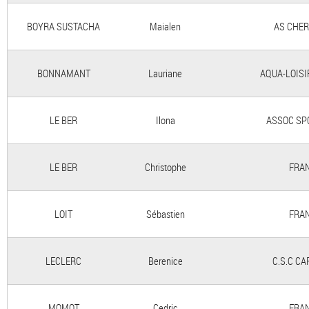
BOYRA SUSTACHA
Maialen
AS CHER
BONNAMANT
Lauriane
AQUA-LOISI
LE BER
Ilona
ASSOC SP
LE BER
Christophe
FRAN
LOIT
Sébastien
FRAN
LECLERC
Berenice
C.S.C C
MOMOT
Cedric
FRAN