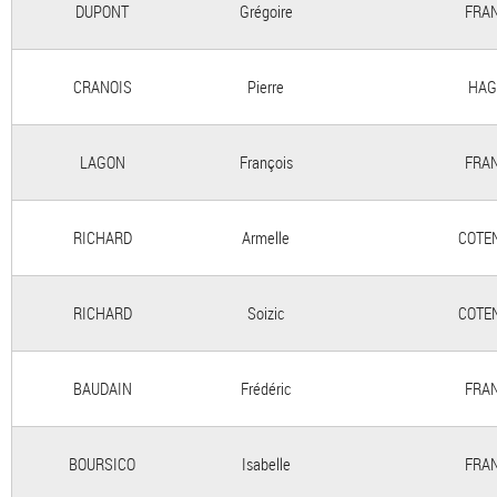
DUPONT
Grégoire
FRAN
CRANOIS
Pierre
HAG
LAGON
François
FRAN
RICHARD
Armelle
COTEN
RICHARD
Soizic
COTEN
BAUDAIN
Frédéric
FRAN
BOURSICO
Isabelle
FRAN