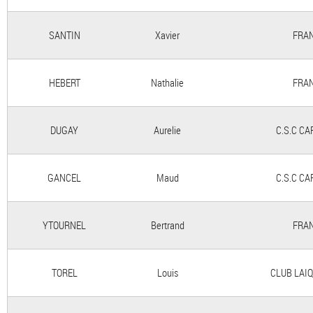
SANTIN
Xavier
FRAN
HEBERT
Nathalie
FRAN
DUGAY
Aurelie
C.S.C C
GANCEL
Maud
C.S.C C
YTOURNEL
Bertrand
FRAN
TOREL
Louis
CLUB LAI