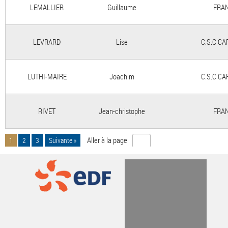
LEMALLIER
Guillaume
FRAN
LEVRARD
Lise
C.S.C C
LUTHI-MAIRE
Joachim
C.S.C C
RIVET
Jean-christophe
FRAN
Aller à la page
1
2
3
Suivante »