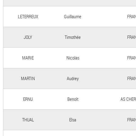
LETERREUX
Guillaume
FRAN
JOLY
Timothée
FRAN
MARIE
Nicolas
FRAN
MARTIN
Audrey
FRAN
ERNU
Benoît
AS CHER
THUAL
Elsa
FRAN