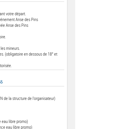
nt votre départ.
'événement Anse des Pins
ivée Anse des Pins
ire.
 les mineurs.
s. (obligatoire en dessous de 18° et
torisée.
55
N de la structure de l'organisateur)
e eau libre promo)
nce eau libre promo)