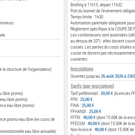
Briefing à 11h15, départ 11h32.
Port du bonnet de l’événement obligato
Temps limite : 1h30.
 mineurs.
Autorisation parentale obligatoire pour
Règlement spécifique à la COUPE DE
sée.
Les combinaisons sont autorisées (obli
au dessus de 20°) : elles doivent couvri
cuisses. Les parties du corps situées 
cuisse ne doivent pas nécessairement
couvertes.
Inscriptions
 la structure de l'organisateur)
Ouvertes jusqu'au
26 août 2026 à 23h
Tarifs (par inscription)
u libre promo)
Tarif préférentiel :
20,00 €
(licenciés FF
eau libre promo)
FFN :
25,00 €
nce eau libre promo)
FINA :
25,00 €
FFHANDI :
25,00 €
FFTRI :
40,00 €
(dont 15.00€ de licenc
ence promo eau libre (en cours de
FFESSM :
40,00 €
(dont 15.00€ de lice
Non-licencié :
40,00 €
(dont 15.00€ de 
promotionnelle eau libre annuelle) :