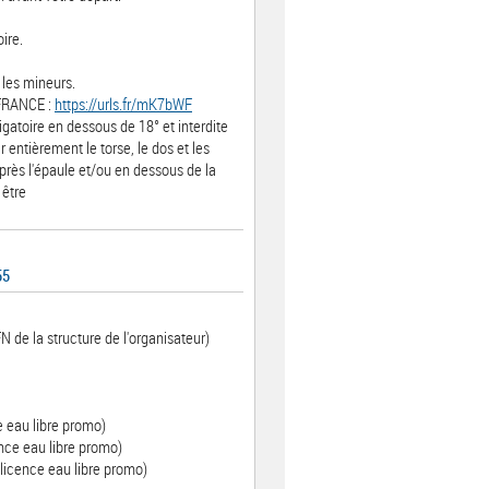
ire.
 les mineurs.
 FRANCE :
https://urls.fr/mK7bWF
gatoire en dessous de 18° et interdite
r entièrement le torse, le dos et les
après l'épaule et/ou en dessous de la
 être
55
N de la structure de l'organisateur)
e eau libre promo)
nce eau libre promo)
licence eau libre promo)