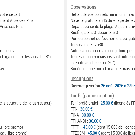
Observations
votre départ.
Retrait de vos bonnets minimum 1h ava
nement Anse des Pins
Navette gratuite 7h45 du village de l
 Anse des Pins
Départ course de la plage Mejean, arr
Briefing à 8h20, départ 8h30.
Port du bonnet de l’événement obligato
Temps limite : 2h30.
 mineurs.
Autorisation parentale obligatoire pour
obligatoire en dessous de 18° et
Toutes les combinaisons sont autorisée
interdite au dessus de 20°)
sée.
Bouée restube non obligatoire mais au
Inscriptions
Ouvertes jusqu'au
26 août 2026 à 23h
Tarifs (par inscription)
 la structure de l'organisateur)
Tarif préférentiel :
25,00 €
(licenciés FF
FFN :
30,00 €
FINA :
30,00 €
FFHANDI :
30,00 €
u libre promo)
FFTRI :
45,00 €
(dont 15.00€ de licenc
eau libre promo)
FFESSM :
45,00 €
(dont 15.00€ de lice