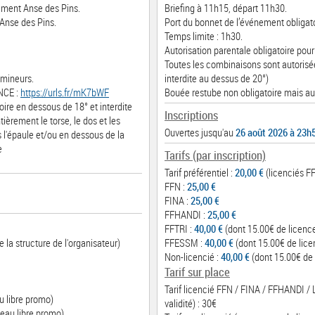
nement Anse des Pins.
Briefing à 11h15, départ 11h30.
 Anse des Pins.
Port du bonnet de l’événement obligato
Temps limite : 1h30.
Autorisation parentale obligatoire pour
Toutes les combinaisons sont autorisée
 mineurs.
interdite au dessus de 20°)
NCE :
https://urls.fr/mK7bWF
Bouée restube non obligatoire mais au
ire en dessous de 18° et interdite
Inscriptions
tièrement le torse, le dos et les
Ouvertes jusqu'au
26 août 2026 à 23h
s l'épaule et/ou en dessous de la
e
Tarifs (par inscription)
Tarif préférentiel :
20,00 €
(licenciés FF
FFN :
25,00 €
FINA :
25,00 €
FFHANDI :
25,00 €
FFTRI :
40,00 €
(dont 15.00€ de licenc
 la structure de l'organisateur)
FFESSM :
40,00 €
(dont 15.00€ de lice
Non-licencié :
40,00 €
(dont 15.00€ de 
Tarif sur place
Tarif licencié FFN / FINA / FFHANDI /
u libre promo)
validité) : 30€
eau libre promo)