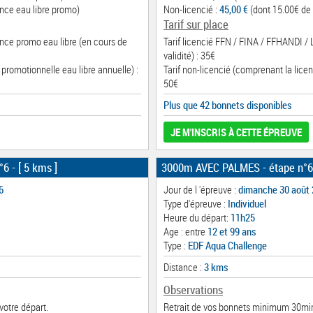
nce eau libre promo)
Non-licencié :
45,00 €
(dont 15.00€ de 
Tarif sur place
ence promo eau libre (en cours de
Tarif licencié FFN / FINA / FFHANDI /
validité) : 35€
 promotionnelle eau libre annuelle) :
Tarif non-licencié (comprenant la licen
50€
Plus que 42 bonnets disponibles
JE M'INSCRIS À CETTE ÉPREUVE
°6
- [ 5 kms ]
3000m AVEC PALMES - étape n°6
6
Jour de l 'épreuve :
dimanche 30 août
Type d'épreuve :
Individuel
Heure du départ:
11h25
Age : entre
12 et 99 ans
Type :
EDF Aqua Challenge
Distance :
3 kms
Observations
votre départ.
Retrait de vos bonnets minimum 30min