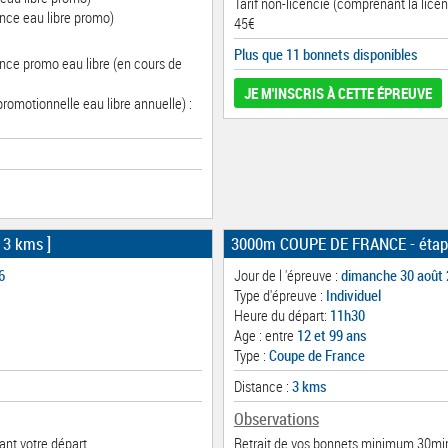
Tarif non-licencié (comprenant la licen
nce eau libre promo)
45€
Plus que 11 bonnets disponibles
ence promo eau libre (en cours de
JE M'INSCRIS À CETTE ÉPREUVE
promotionnelle eau libre annuelle) :
[ 3 kms ]
3000m COUPE DE FRANCE - étap
6
Jour de l 'épreuve :
dimanche 30 août
Type d'épreuve :
Individuel
Heure du départ:
11h30
Age : entre
12 et 99 ans
Type :
Coupe de France
Distance :
3 kms
Observations
nt votre départ.
Retrait de vos bonnets minimum 30min