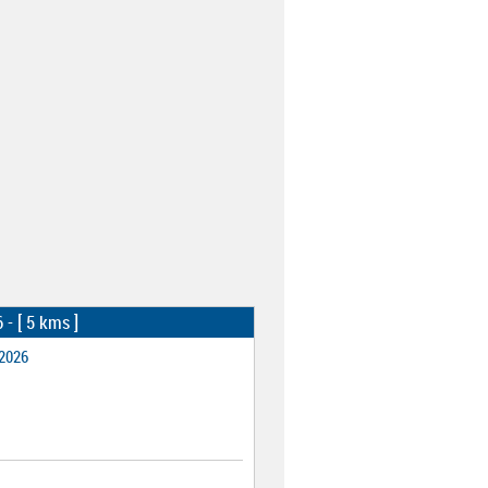
6
- [ 5 kms ]
 2026