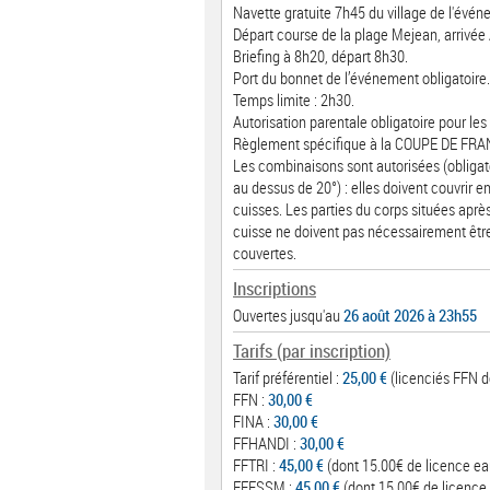
Navette gratuite 7h45 du village de l'évé
Départ course de la plage Mejean, arrivée
Briefing à 8h20, départ 8h30.
Port du bonnet de l’événement obligatoire.
Temps limite : 2h30.
Autorisation parentale obligatoire pour les
Règlement spécifique à la COUPE DE FRA
Les combinaisons sont autorisées (obligato
au dessus de 20°) : elles doivent couvrir en
cuisses. Les parties du corps situées aprè
cuisse ne doivent pas nécessairement êtr
couvertes.
Inscriptions
Ouvertes jusqu'au
26 août 2026 à 23h55
Tarifs (par inscription)
Tarif préférentiel :
25,00 €
(licenciés FFN de
FFN :
30,00 €
FINA :
30,00 €
FFHANDI :
30,00 €
FFTRI :
45,00 €
(dont 15.00€ de licence ea
FFESSM :
45,00 €
(dont 15.00€ de licence 