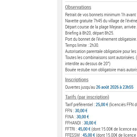
Observations
Retrait de vos bonnets minimum 1h avant 
Navette gratuite 7h45 du village de l'évé
Départ course de la plage Mejean, arrivée
Briefing à 8h20, départ 8h25.
Port du bonnet de l’événement obligatoire.
Temps limite : 2h30.
Autorisation parentale obligatoire pour les
Toutes les combinaisons sont autorisées. (
interdite au dessus de 20°)
Bouée restube non obligatoire mais autori
Inscriptions
Ouvertes jusqu'au
26 août 2026 à 23h55
Tarifs (par inscription)
Tarif préférentiel :
25,00 €
(licenciés FFN de
FFN :
30,00 €
FINA :
30,00 €
FFHANDI :
30,00 €
FFTRI :
45,00 €
(dont 15.00€ de licence ea
FFESSM :
45,00 €
(dont 15.00€ de licence 