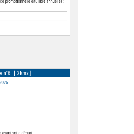
ce promotionnelle eau libre annuelle) :
e n°6
- [ 3 kms ]
 2026
 avant votre départ.