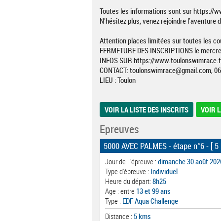
Toutes les informations sont sur https://
N’hésitez plus, venez rejoindre l’aventure 
Attention places limitées sur toutes les c
FERMETURE DES INSCRIPTIONS le mercred
INFOS SUR https://www.toulonswimrace.f
CONTACT: toulonswimrace@gmail.com, 06 
LIEU : Toulon
VOIR LA LISTE DES INSCRITS
VOIR L
Epreuves
5000 AVEC PALMES - étape n°6
- [ 5
Jour de l 'épreuve :
dimanche 30 août 202
Type d'épreuve :
Individuel
Heure du départ:
8h25
Age : entre
13 et 99 ans
Type :
EDF Aqua Challenge
Distance :
5 kms