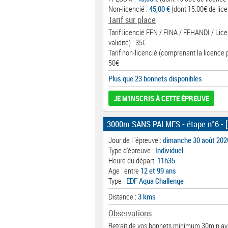
Non-licencié :
45,00 €
(dont 15.00€ de lice
Tarif sur place
Tarif licencié FFN / FINA / FFHANDI / Lic
validité) : 35€
Tarif non-licencié (comprenant la licence 
50€
Plus que 23 bonnets disponibles
JE M'INSCRIS À CETTE ÉPREUVE
3000m SANS PALMES - étape n°6
- 
Jour de l 'épreuve :
dimanche 30 août 202
Type d'épreuve :
Individuel
Heure du départ:
11h35
Age : entre
12 et 99 ans
Type :
EDF Aqua Challenge
Distance :
3 kms
Observations
Retrait de vos bonnets minimum 30min ava