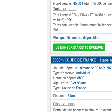
Non-licencié :
45,00 €
(dont 15.00€ de lice
Tarif sur place
Tarif licencié FFN / FINA / FFHANDI / Lic
validité) : 35€
Tarifs non-licencié (comprenant la licence
50€
Plus que 16 bonnets disponibles
JE M'INSCRIS À CETTE ÉPREUVE
5000m COUPE DE FRANCE - étape n
Jour de l 'épreuve :
dimanche 30 août 202
Type d'épreuve :
Individuel
Heure du départ:
8h30
Age : entre
13 et 99 ans
Type :
Coupe de France
Distance :
5 kms
Observations
Retrait de vos bonnets minimum 1h avant 