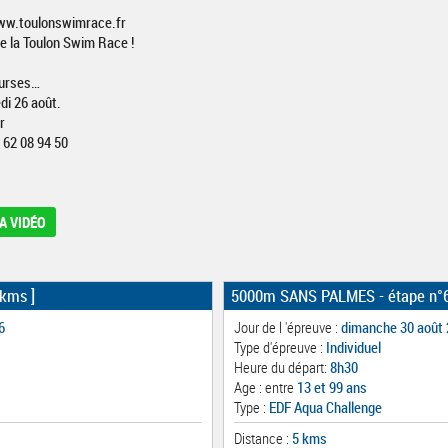
www.toulonswimrace.fr
de la Toulon Swim Race !
ourses…
i 26 août.
r
62 08 94 50
A VIDÉO
 kms ]
5000m SANS PALMES - étape n°
6
Jour de l 'épreuve :
dimanche 30 août
Type d'épreuve :
Individuel
Heure du départ:
8h30
Age : entre
13 et 99 ans
Type :
EDF Aqua Challenge
Distance :
5 kms