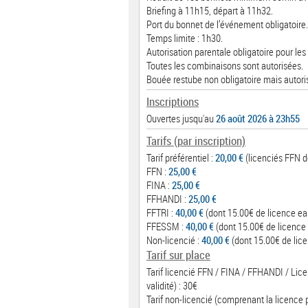
Briefing à 11h15, départ à 11h32.
Port du bonnet de l’événement obligatoire.
Temps limite : 1h30.
Autorisation parentale obligatoire pour les
Toutes les combinaisons sont autorisées.
Bouée restube non obligatoire mais autori
Inscriptions
Ouvertes jusqu'au
26 août 2026 à 23h55
Tarifs (par inscription)
Tarif préférentiel :
20,00 €
(licenciés FFN de
FFN :
25,00 €
FINA :
25,00 €
FFHANDI :
25,00 €
FFTRI :
40,00 €
(dont 15.00€ de licence ea
FFESSM :
40,00 €
(dont 15.00€ de licence 
Non-licencié :
40,00 €
(dont 15.00€ de lice
Tarif sur place
Tarif licencié FFN / FINA / FFHANDI / Lic
validité) : 30€
Tarif non-licencié (comprenant la licence 