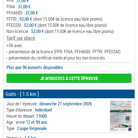
FFN :
37,00 €
FINA :
37,00 €
FFHANDI :
37,00 €
FFTRI :
52,00 €
(dont 15.00€ de licence eau libre promo)
FFESSM :
52,00 €
(dont 15.00€ de licence eau libre promo)
Non-licencié :
52,00 €
(dont 15.00€ de licence eau libre promo)
Tarif sur place
+5€ avec
- présentation de la licence (FFN. FINA. FFHANDI. FFTRI. FFESSM)
- présentation du certificat médical pour les non licenciés
Plus que 96 bonnets disponibles
JE M'INSCRIS À CETTE ÉPREUVE
Guits
- [ 1.5 km ]
Jour de l 'épreuve :
dimanche 27 septembre 2026
Type d'épreuve :
Individuel
Heure du départ:
11h00
Age : entre
12 et 99 ans
Type :
Coupe Régionale
Distance :
1.5 km