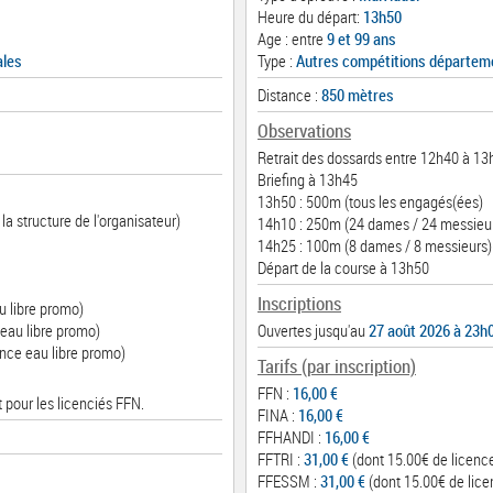
Heure du départ:
13h50
Age : entre
9 et 99 ans
ales
Type :
Autres compétitions départem
Distance :
850 mètres
Observations
Retrait des dossards entre 12h40 à 13
Briefing à 13h45
13h50 : 500m (tous les engagés(ées)
la structure de l'organisateur)
14h10 : 250m (24 dames / 24 messieu
14h25 : 100m (8 dames / 8 messieurs)
Départ de la course à 13h50
Inscriptions
u libre promo)
eau libre promo)
Ouvertes jusqu'au
27 août 2026 à 23h
nce eau libre promo)
Tarifs (par inscription)
FFN :
16,00 €
 pour les licenciés FFN.
FINA :
16,00 €
FFHANDI :
16,00 €
FFTRI :
31,00 €
(dont 15.00€ de licenc
FFESSM :
31,00 €
(dont 15.00€ de lice