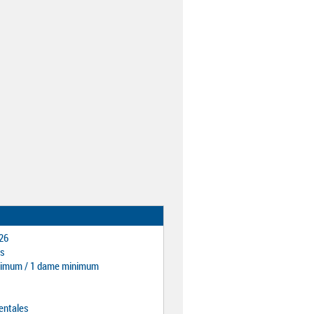
26
es
nimum / 1 dame minimum
entales