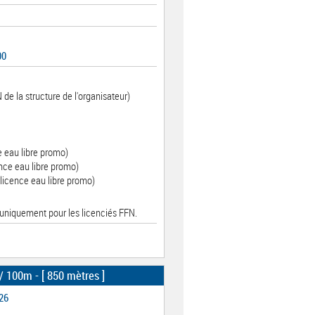
00
 de la structure de l'organisateur)
e eau libre promo)
nce eau libre promo)
licence eau libre promo)
 uniquement pour les licenciés FFN.
 / 100m
- [ 850 mètres ]
26