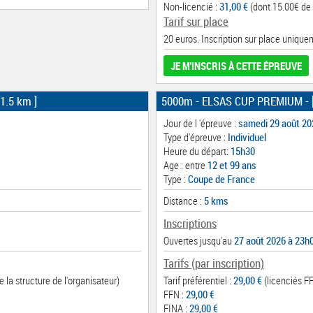
Non-licencié :
31,00 €
(dont 15.00€ de 
Tarif sur place
20 euros. Inscription sur place uniquem
JE M'INSCRIS À CETTE ÉPREUVE
 1.5 km ]
5000m - ELSAS CUP PREMIUM
- 
Jour de l 'épreuve :
samedi 29 août 20
Type d'épreuve :
Individuel
Heure du départ:
15h30
Age : entre
12 et 99 ans
Type :
Coupe de France
Distance :
5 kms
Inscriptions
Ouvertes jusqu'au
27 août 2026 à 23h
Tarifs (par inscription)
 la structure de l'organisateur)
Tarif préférentiel :
29,00 €
(licenciés FF
FFN :
29,00 €
FINA :
29,00 €