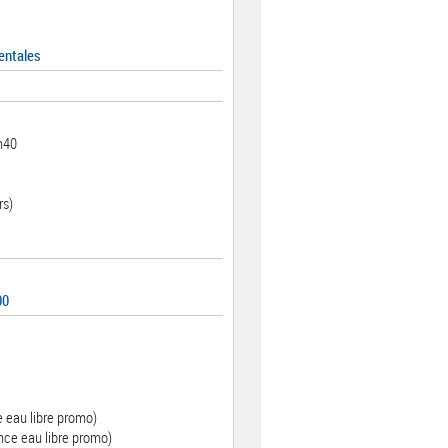
entales
h40
rs)
00
e eau libre promo)
nce eau libre promo)