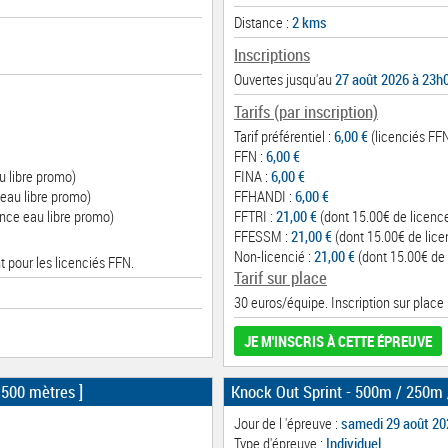
Distance :
2 kms
Inscriptions
Ouvertes jusqu'au
27 août 2026 à 23h
Tarifs (par inscription)
Tarif préférentiel :
6,00 €
(licenciés FFN
FFN :
6,00 €
u libre promo)
FINA :
6,00 €
eau libre promo)
FFHANDI :
6,00 €
nce eau libre promo)
FFTRI :
21,00 €
(dont 15.00€ de licenc
FFESSM :
21,00 €
(dont 15.00€ de lice
Non-licencié :
21,00 €
(dont 15.00€ de 
t pour les licenciés FFN.
Tarif sur place
30 euros/équipe. Inscription sur place
JE M'INSCRIS À CETTE ÉPREUVE
 500 mètres ]
Knock Out Sprint - 500m / 250m
Jour de l 'épreuve :
samedi 29 août 20
Type d'épreuve :
Individuel