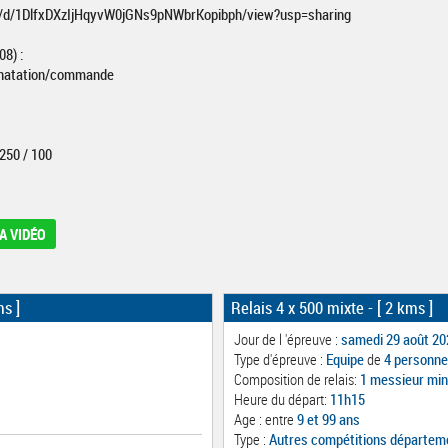
ile/d/1DlfxDXzIjHqyvW0jGNs9pNWbrKopibph/view?usp=sharing
8) :
n-natation/commande
/250 / 100
A VIDÉO
ms ]
Relais 4 x 500 mixte
- [ 2 kms ]
Jour de l 'épreuve :
samedi 29 août 20
Type d'épreuve :
Equipe
de
4 personn
Composition de relais:
1 messieur mi
Heure du départ:
11h15
Age : entre
9 et 99 ans
Type :
Autres compétitions départem