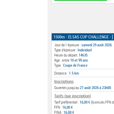
1500m - ELSAS CUP CHALLENGE
- [
Jour de l 'épreuve :
samedi 29 août 2026
Type d'épreuve :
Individuel
Heure du départ:
14h35
Age : entre
10 et 99 ans
Type :
Coupe de France
Distance :
1.5 km
Inscriptions
Ouvertes jusqu'au
27 août 2026 à 23h00
Tarifs (par inscription)
Tarif préférentiel :
16,00 €
(licenciés FFN de
FFN :
16,00 €
FINA :
16,00 €