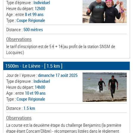
Type d'épreuve :
Individuel
Heure du départ:
12h00
Age : entre
8 et 99 ans
Type :
Coupe Régionale
Distance :
500 mètres
Observations
le tarif d'inscription est de 5 € + 1€(au profit de la station SNSM de
Locquirec)
1500m - Le Lièvre
- [ 1.5 km ]
Jour de l 'épreuve :
dimanche 17 août 2025
Type d'épreuve :
Individuel
Heure du départ:
14h00
Age : entre
10 et 99 ans
Type :
Coupe Régionale
Distance :
1.5 km
Observations
La course est la deuxième étape du challenge Benjamins (la première
étape étant Concarn'Olibre) - récompenses listées dans le règlement