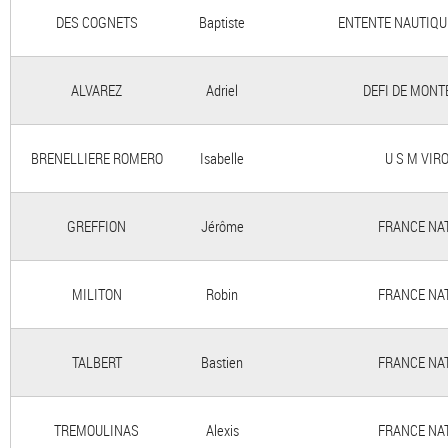
DES COGNETS
Baptiste
ENTENTE NAUTIQU
ALVAREZ
Adriel
DEFI DE MONT
BRENELLIERE ROMERO
Isabelle
U S M VIR
GREFFION
Jérôme
FRANCE NA
MILITON
Robin
FRANCE NA
TALBERT
Bastien
FRANCE NA
TREMOULINAS
Alexis
FRANCE NA