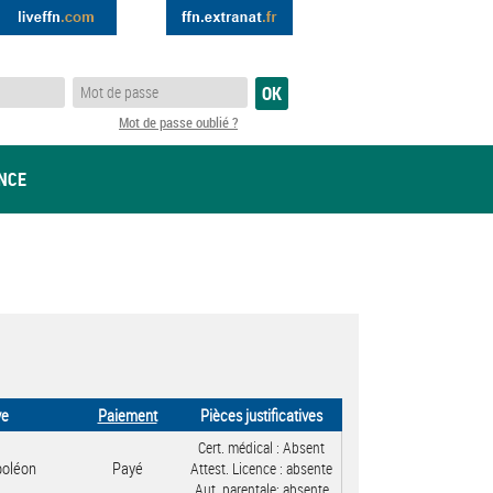
Mot de passe oublié ?
ANCE
ve
Paiement
Pièces justificatives
Cert. médical :
Absent
poléon
Payé
Attest. Licence :
absente
Aut. parentale:
absente