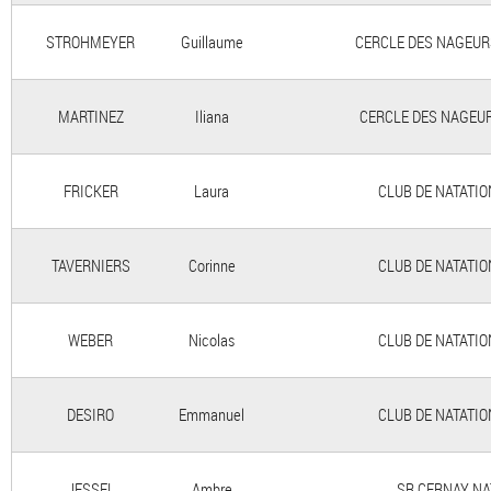
STROHMEYER
Guillaume
CERCLE DES NAGEURS 
MARTINEZ
Iliana
CERCLE DES NAGEURS
FRICKER
Laura
CLUB DE NATATION
TAVERNIERS
Corinne
CLUB DE NATATION
WEBER
Nicolas
CLUB DE NATATION
DESIRO
Emmanuel
CLUB DE NATATION
JESSEL
Ambre
SR CERNAY NAT