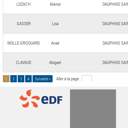
LOZAC'H
Alienor
DAUPHINS SAINT
GASSER
Lisa
DAUPHINS SAINT
MOLLE-GRISOUARD
Anaé
DAUPHINS SAINT
CLAVAUD
Abigael
DAUPHINS SAINT
Aller à la page
1
2
3
4
Suivante »