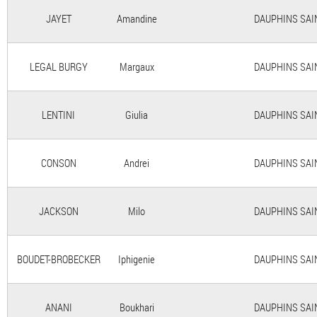
JAYET
Amandine
DAUPHINS SAINT
LEGAL BURGY
Margaux
DAUPHINS SAINT
LENTINI
Giulia
DAUPHINS SAINT
CONSON
Andrei
DAUPHINS SAINT
JACKSON
Milo
DAUPHINS SAINT
BOUDET-BROBECKER
Iphigenie
DAUPHINS SAINT
ANANI
Boukhari
DAUPHINS SAINT