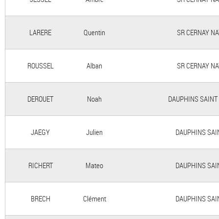
LARERE
Quentin
SR CERNAY NAT
ROUSSEL
Alban
SR CERNAY NAT
DEROUET
Noah
DAUPHINS SAINT L
JAEGY
Julien
DAUPHINS SAINT
RICHERT
Mateo
DAUPHINS SAINT
BRECH
Clément
DAUPHINS SAINT