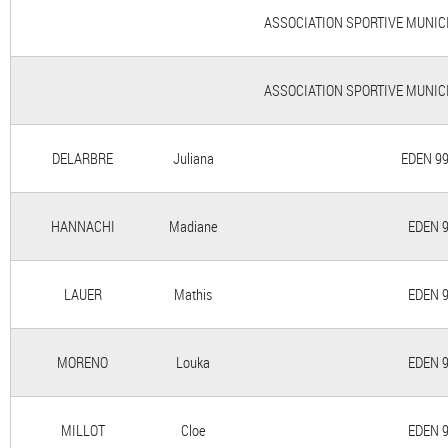
ASSOCIATION SPORTIVE MUNICIP
ASSOCIATION SPORTIVE MUNICIP
DELARBRE
Juliana
EDEN 99 
HANNACHI
Madiane
EDEN 9
LAUER
Mathis
EDEN 9
MORENO
Louka
EDEN 9
MILLOT
Cloe
EDEN 9