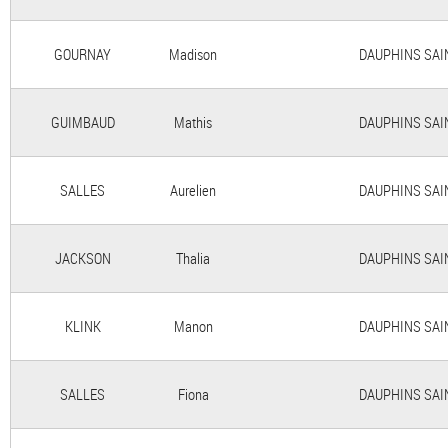
GOURNAY
Madison
DAUPHINS SAINT
GUIMBAUD
Mathis
DAUPHINS SAINT
SALLES
Aurelien
DAUPHINS SAINT
JACKSON
Thalia
DAUPHINS SAINT
KLINK
Manon
DAUPHINS SAINT
SALLES
Fiona
DAUPHINS SAINT