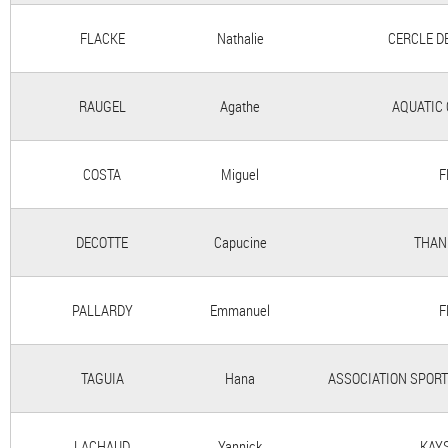
FLACKE
Nathalie
CERCLE D
RAUGEL
Agathe
AQUATIC
COSTA
Miguel
F
DECOTTE
Capucine
THAN
PALLARDY
Emmanuel
F
TAGUIA
Hana
ASSOCIATION SPORT
LACHAUD
Yannick
KAY