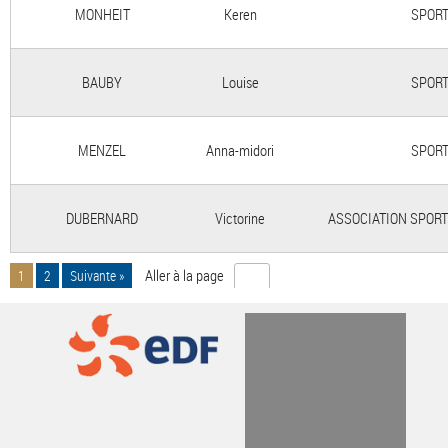
MONHEIT
Keren
SPORT
BAUBY
Louise
SPORT
MENZEL
Anna-midori
SPORT
DUBERNARD
Victorine
ASSOCIATION SPORT
Aller à la page
1
2
Suivante »