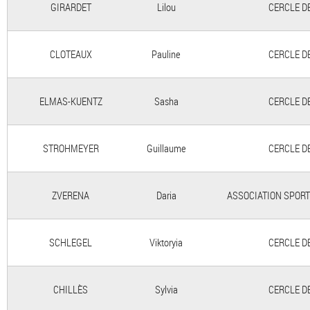
GIRARDET
Lilou
CERCLE D
CLOTEAUX
Pauline
CERCLE D
ELMAS-KUENTZ
Sasha
CERCLE D
STROHMEYER
Guillaume
CERCLE D
ZVERENA
Daria
ASSOCIATION SPORT
SCHLEGEL
Viktoryia
CERCLE D
CHILLÈS
Sylvia
CERCLE D