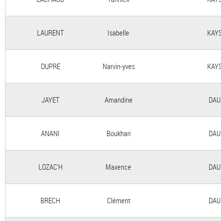
LAURENT
Isabelle
KAY
DUPRE
Narvin-yves
KAY
JAYET
Amandine
DAU
ANANI
Boukhari
DAU
LOZAC'H
Maxence
DAU
BRECH
Clément
DAU