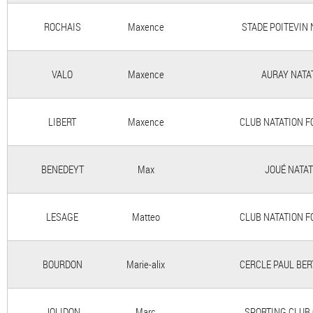
ROCHAIS
Maxence
STADE POITEVIN 
VALO
Maxence
AURAY NATA
LIBERT
Maxence
CLUB NATATION F
BENEDEYT
Max
JOUÉ NATAT
LESAGE
Matteo
CLUB NATATION F
BOURDON
Marie-alix
CERCLE PAUL BER
JOLIDON
Marc
SPORTING CLUB