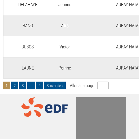
DELAHAYE
Jeanne
AURAY NATA
RANO
Aïlis
AURAY NATA
DUBOS
Victor
AURAY NATA
LAUNE
Perrine
AURAY NATA
Aller à la page
1
2
3
...
6
Suivante »