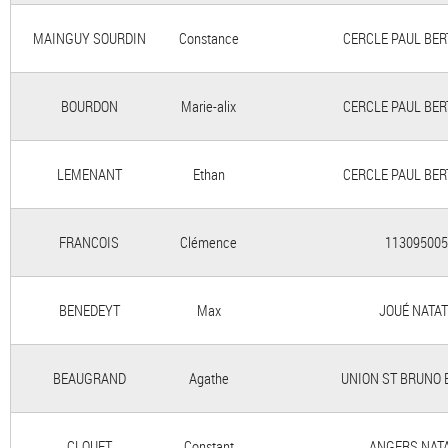
MAINGUY SOURDIN
Constance
CERCLE PAUL BER
BOURDON
Marie-alix
CERCLE PAUL BER
LEMENANT
Ethan
CERCLE PAUL BER
FRANCOIS
Clémence
113095005
BENEDEYT
Max
JOUÉ NATAT
BEAUGRAND
Agathe
UNION ST BRUNO
CLOUET
Constant
ANGERS NAT