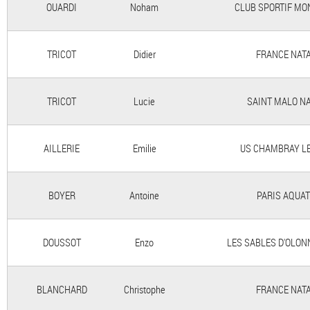
OUARDI
Noham
CLUB SPORTIF MO
TRICOT
Didier
FRANCE NAT
TRICOT
Lucie
SAINT MALO NA
AILLERIE
Emilie
US CHAMBRAY L
BOYER
Antoine
PARIS AQUAT
DOUSSOT
Enzo
LES SABLES D'OLON
BLANCHARD
Christophe
FRANCE NAT