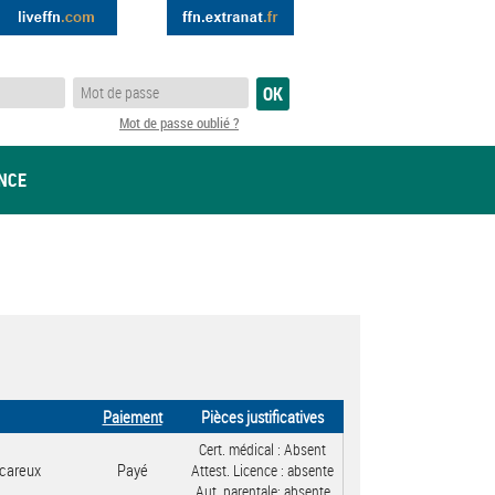
Mot de passe oublié ?
ANCE
Paiement
Pièces justificatives
Cert. médical :
Absent
careux
Payé
Attest. Licence :
absente
Aut. parentale:
absente