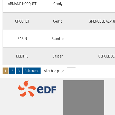
ARMAND HOCQUET
Charly
CROCHET
Cédric
GRENOBLE ALP'3
BABIN
Blandine
DELTHIL
Bastien
CERCLE DE
Aller à la page
1
2
3
Suivante »