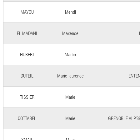
MAYOU
Mehdi
EL MADANI
Maxence
HUBERT
Martin
DUTEIL
Marie-laurence
ENTEN
TISSIER
Marie
COTTAREL
Marie
GRENOBLE ALP'3
SMAIL
Marc