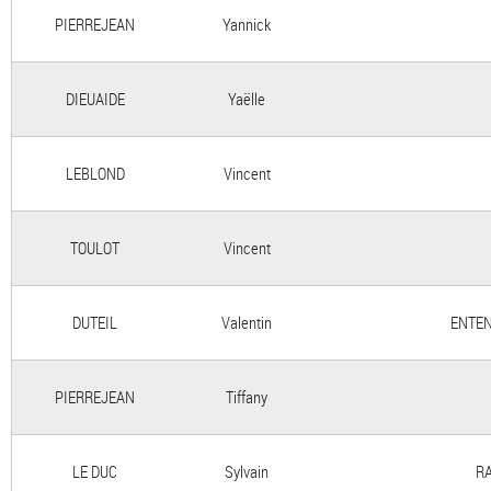
PIERREJEAN
Yannick
DIEUAIDE
Yaëlle
LEBLOND
Vincent
TOULOT
Vincent
DUTEIL
Valentin
ENTEN
PIERREJEAN
Tiffany
LE DUC
Sylvain
RA