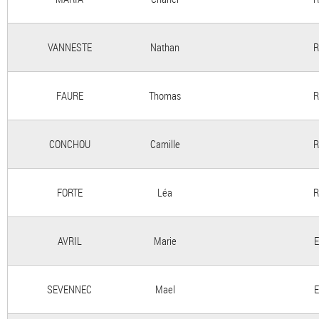
VANNESTE
Nathan
R
FAURE
Thomas
R
CONCHOU
Camille
R
FORTE
Léa
R
AVRIL
Marie
E
SEVENNEC
Mael
E