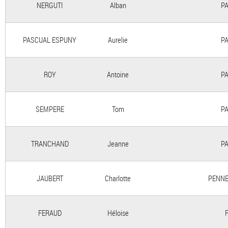
NERGUTI
Alban
PA
PASCUAL ESPUNY
Aurelie
PA
ROY
Antoine
PA
SEMPERE
Tom
PA
TRANCHAND
Jeanne
PA
JAUBERT
Charlotte
PENNE
FERAUD
Héloise