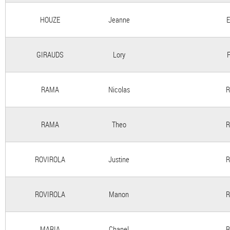
HOUZE
Jeanne
E
GIRAUDS
Lory
RAMA
Nicolas
R
RAMA
Theo
R
ROVIROLA
Justine
R
ROVIROLA
Manon
R
MARIA
Chanel
R