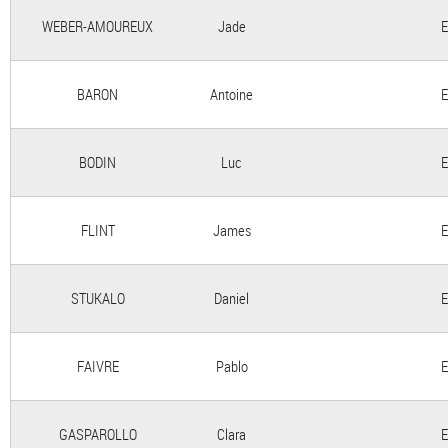
WEBER-AMOUREUX
Jade
E
BARON
Antoine
E
BODIN
Luc
E
FLINT
James
E
STUKALO
Daniel
E
FAIVRE
Pablo
E
GASPAROLLO
Clara
E