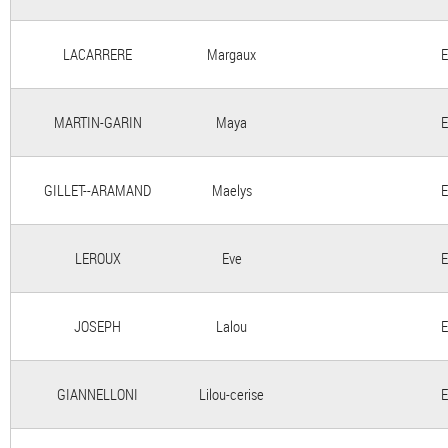
LACARRERE
Margaux
E
MARTIN-GARIN
Maya
E
GILLET--ARAMAND
Maelys
E
LEROUX
Eve
E
JOSEPH
Lalou
E
GIANNELLONI
Lilou-cerise
E