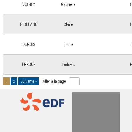
VOINEY
Gabrielle
E
RIOLLAND
Claire
E
DUPUIS
Emilie
LEROUX
Ludovic
E
Aller à la page
1
2
Suivante »