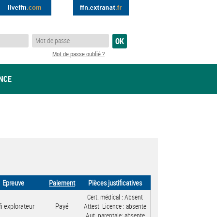
Mot de passe oublié ?
ANCE
Epreuve
Paiement
Pièces justificatives
Cert. médical :
Absent
i explorateur
Payé
Attest. Licence :
absente
Aut. parentale:
absente