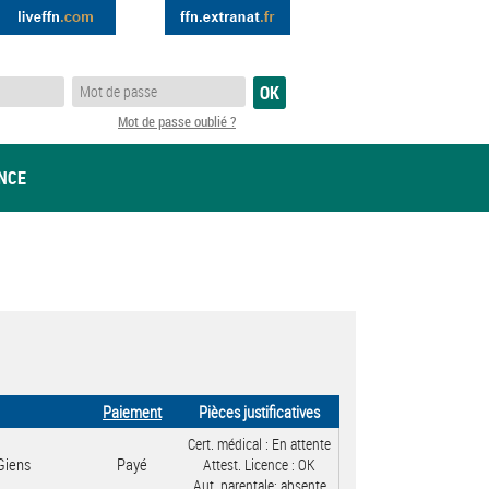
Mot de passe oublié ?
ANCE
Paiement
Pièces justificatives
Cert. médical :
En attente
Giens
Payé
Attest. Licence :
OK
Aut. parentale:
absente