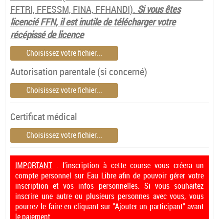
FFTRI, FFESSM, FINA, FFHANDI).
Si vous êtes
licencié FFN, il est inutile de télécharger votre
récépissé de licence
Choisissez votre fichier...
Autorisation parentale (si concerné)
Choisissez votre fichier...
Certificat médical
Choisissez votre fichier...
IMPORTANT
: l'inscription à cette course vous créera un
compte personnel sur Eau Libre afin de pouvoir gérer votre
inscription et vos infos personnelles. Si vous souhaitez
inscrire une autre ou plusieurs personnes avec vous, vous
pourrez le faire en cliquant sur "
Ajouter un participant
" avant
le paiement.