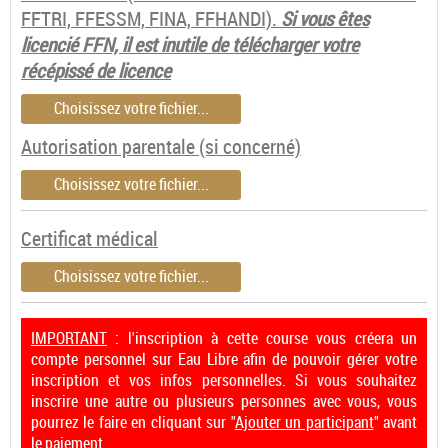
FFTRI, FFESSM, FINA, FFHANDI).
Si vous êtes
licencié FFN, il est inutile de télécharger votre
récépissé de licence
Choisissez votre fichier...
Autorisation parentale (si concerné)
Choisissez votre fichier...
Certificat médical
Choisissez votre fichier...
IMPORTANT
: l'inscription à cette course vous créera un
compte personnel sur Eau Libre afin de pouvoir gérer votre
inscription et vos infos personnelles. Si vous souhaitez
inscrire une autre ou plusieurs personnes avec vous, vous
pourrez le faire en cliquant sur "
Ajouter un participant
" avant
le paiement.