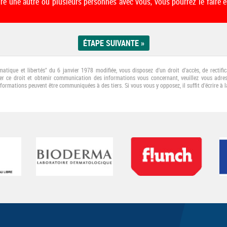
ire une autre ou plusieurs personnes avec vous, vous pourrez le faire e
rmatique et libertés" du 6 janvier 1978 modifiée, vous disposez d’un droit d’accès, de recti
er ce droit et obtenir communication des informations vous concernant, veuillez vous adress
nformations peuvent être communiquées à des tiers. Si vous vous y opposez, il suﬃt d’écrire à l