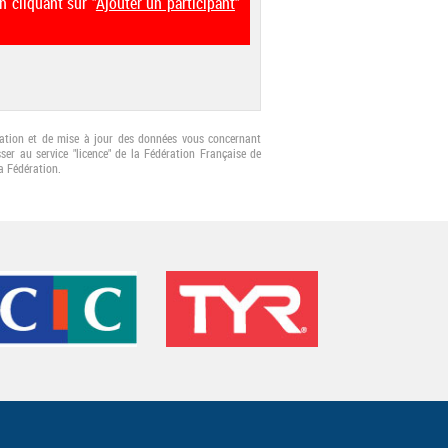
n cliquant sur "
Ajouter un participant
"
fication et de mise à jour des données vous concernant
er au service "licence" de la Fédération Française de
a Fédération.