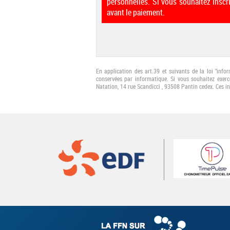
personnelles. Si vous souhaitez inscr
avant le paiement.
En application des art.39 et suivants de la loi "info
conservées par informatique. Si vous souhaitez exerc
Natation, 14 rue Scandicci , 93508 Pantin cedex. Ces i