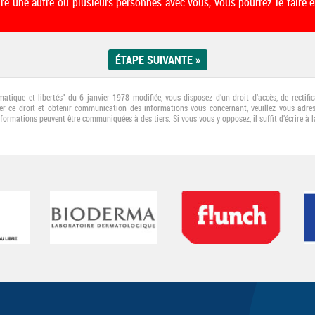
ire une autre ou plusieurs personnes avec vous, vous pourrez le faire e
rmatique et libertés" du 6 janvier 1978 modifiée, vous disposez d’un droit d’accès, de recti
er ce droit et obtenir communication des informations vous concernant, veuillez vous adress
nformations peuvent être communiquées à des tiers. Si vous vous y opposez, il suﬃt d’écrire à l