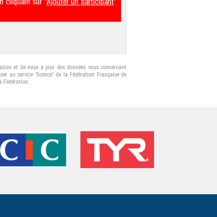
n cliquant sur "
Ajouter un participant
"
fication et de mise à jour des données vous concernant
er au service "licence" de la Fédération Française de
a Fédération.