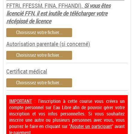
FFTRI, FFESSM, FINA, FFHANDI).
Si vous êtes
licencié FFN, il est inutile de télécharger votre
récépissé de licence
Choisissez votre fichier...
Autorisation parentale (si concerné)
Choisissez votre fichier...
Certificat médical
Choisissez votre fichier...
IMPORTANT
: l'inscription à cette course vous créera un
compte personnel sur Eau Libre afin de pouvoir gérer votre
inscription et vos infos personnelles. Si vous souhaitez
inscrire une autre ou plusieurs personnes avec vous, vous
pourrez le faire en cliquant sur "
Ajouter un participant
" avant
le paiement.