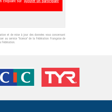
n cliquant sur "
Ajouter un participant
"
fication et de mise à jour des données vous concernant
er au service "licence" de la Fédération Française de
a Fédération.