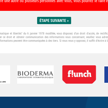
ire une autre ou plusieurs personnes avec vous, vous pourrez le faire e
rmatique et libertés" du 6 janvier 1978 modifiée, vous disposez d’un droit d’accès, de recti
er ce droit et obtenir communication des informations vous concernant, veuillez vous adress
nformations peuvent être communiquées à des tiers. Si vous vous y opposez, il suﬃt d’écrire à l