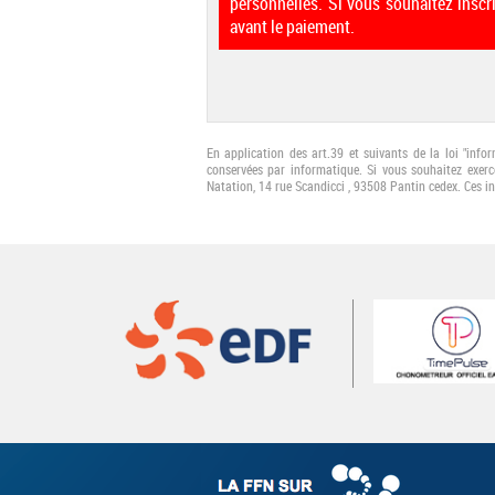
personnelles. Si vous souhaitez inscr
avant le paiement.
En application des art.39 et suivants de la loi "info
conservées par informatique. Si vous souhaitez exerc
Natation, 14 rue Scandicci , 93508 Pantin cedex. Ces i