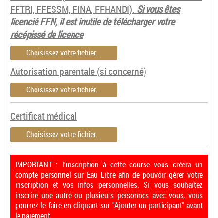
FFTRI, FFESSM, FINA, FFHANDI).
Si vous êtes
licencié FFN, il est inutile de télécharger votre
récépissé de licence
Choisissez votre fichier...
Autorisation parentale (si concerné)
Choisissez votre fichier...
Certificat médical
Choisissez votre fichier...
IMPORTANT
: l'inscription à cette course vous créera un
compte personnel sur Eau Libre afin de pouvoir gérer votre
inscription et vos infos personnelles. Si vous souhaitez
inscrire une autre ou plusieurs personnes avec vous, vous
pourrez le faire en cliquant sur "
Ajouter un participant
" avant
le paiement.